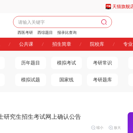
天猫旗舰
西医考研
西综题目
报录比查询
西医考研报名时间
业
公共课
招生简章
院校库
专业
历年题目
模拟考试
考研常识
模拟试题
国家线
考研题库
硕士研究生招生考试网上确认公告
缩小
放大