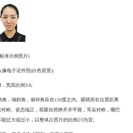
(标准示例照片)
像电子证件照(白色背景);
M，宽高比例3:4;
动角，倾斜角，俯仰角应在±10度之内。眼睛所在位置距离
左右对称。姿态端正，双眼自然睁开并平视，耳朵对称，嘴巴
过大或过小，以整体占照片的比例2/3为宜;