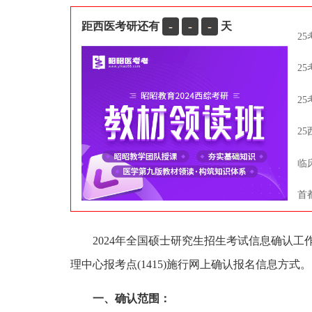
-
-
-
距西医考研还有
天
2
2
2
2
临
首
2024年全国硕士研究生招生考试信息确认工作将
理中心报考点(1415)施行网上确认报名信息方式。
一、确认范围：