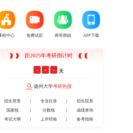
课程中心
免费试听
师哥师姐
APP下载
距2025年考研倒计时
-
-
-
天
扬州大学
考研热搜
招生简章
专业目录
招生院系
国家线
分数线
成绩查询
考试大纲
上岸经验
备考指南