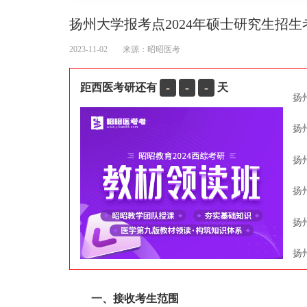
扬州大学报考点2024年硕士研究生招
2023-11-02
来源：
昭昭医考
-
-
-
距西医考研还有
天
扬
扬
扬
扬
扬
一、接收考生范围