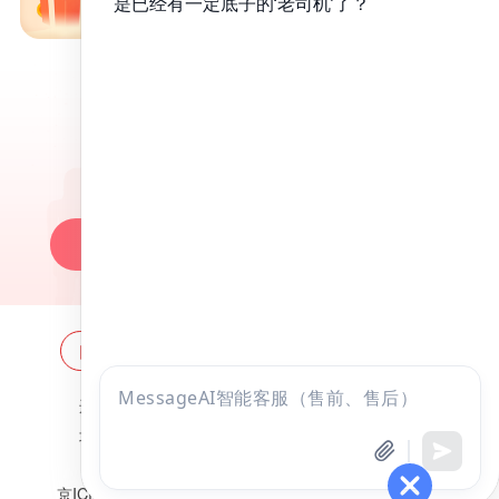
免费备考资料包
昭昭医考APP
百万医考生都在用的APP
昭昭题库-随时做，昭神直播-随心学!
一键安装做题
网站地图
全国分校
关于昭昭
点击
咨询
违法和不良信息举报邮箱：
zzjy-fw@yikao88.com
全部考试
免费试听
北京市西城区宣武门东河沿街69号正弘大厦208室
北京昭天下教育科技有限公司 版权所有