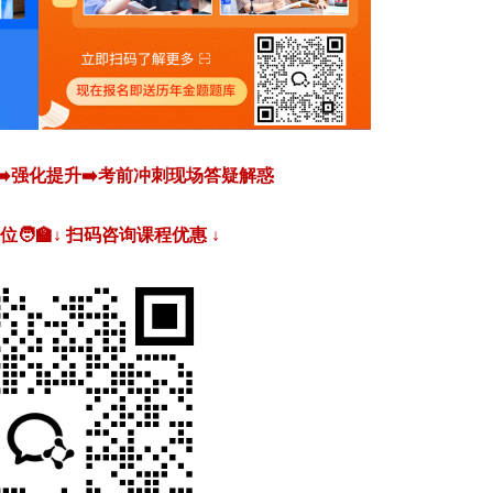
➡️强化提升➡️考前冲刺现场答疑解惑
🧑‍🏫↓ 扫码咨询课程优惠 ↓