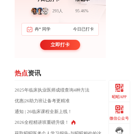
293人
95.46%
冉* 同学
今日已打卡
周*岳 医生
立即打卡
热点
资讯
2025年临床执业医师成绩查询4种方法
昭昭APP
优惠|26助力班让备考更精准
通知 | 26临床课程全新上线！
昭昭APP
微信公众号
2026全程精讲班重磅升级！
获取昭昭医考个人学习报告-与昭昭相处的这些年都记得