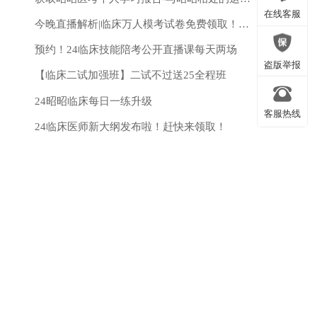
微信公众号
在线客服
今晚直播解析|临床万人模考试卷免费领取！测出你的真实水平！
预约！24临床技能陪考公开直播课每天两场
在线客服
盗版举报
【临床二试加强班】二试不过送25全程班
24昭昭临床每日一练升级
客服热线
盗版举报
24临床医师新大纲发布啦！赶快来领取！
客服热线
返回顶部
返回顶部