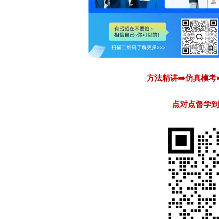
方法精讲➡️仿真模考
点对点督学到位