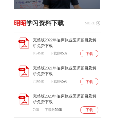
昭昭
学习资料下载
MORE
完整版2022年临床执业医师题目及解
析免费下载
8.54MB
下载数
8569
下载
扫
码
后
完整版2021年临床执业医师题目及解
进
析免费下载
入
试
7.36MB
下载数
6598
下载
听
课
程
完整版2020年临床执业医师题目及解
析免费下载
7.98
下载数
5698
下载