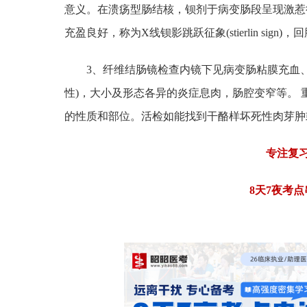
意义。在溃疡型肠结核，钡剂于病变肠段呈现激惹
充盈良好，称为X线钡影跳跃征象(stierlin sign
3、纤维结肠镜检查内镜下见病变肠粘膜充血
性)，大小及形态各异的炎症息肉，肠腔变窄等。
的性质和部位。活检如能找到干酪样坏死性肉芽肿
专注复
8天7夜考