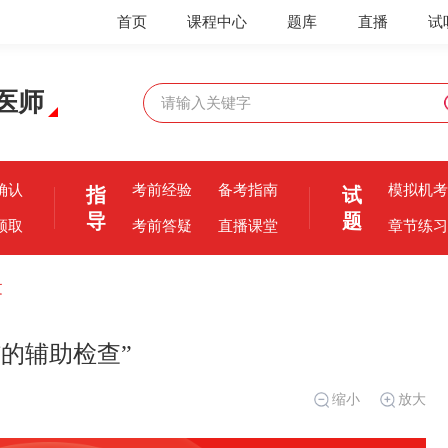
首页
课程中心
题库
直播
试
医师
确认
考前经验
备考指南
模拟机考
指
试
导
题
领取
考前答疑
直播课堂
章节练习
文
的辅助检查”
缩小
放大