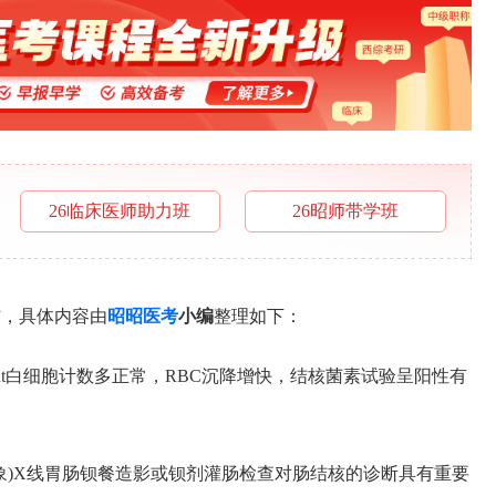
26临床医师助力班
26昭师带学班
”，具体内容由
昭昭医考
小编
整理如下：
t白细胞计数多正常，RBC沉降增快，结核菌素试验呈阳性有
象)X线胃肠钡餐造影或钡剂灌肠检查对肠结核的诊断具有重要