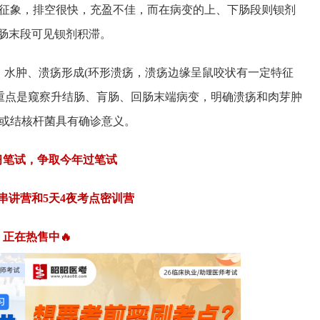
征象，排空很快，充盈不佳，而在病变的上、下肠段则钡剂
)，回肠末段可见钡剂积滞。
、水肿、溃疡形成(环形溃疡，溃疡边缘呈鼠咬状有一定特征
 重点是窥察升结肠、肓肠、回肠末端病变，明确溃疡和肉芽肿
或结核杆菌具有确诊意义。
习笔试，争取今年过笔试
点串讲营和5天4夜考点密训营
正在热售中🔥