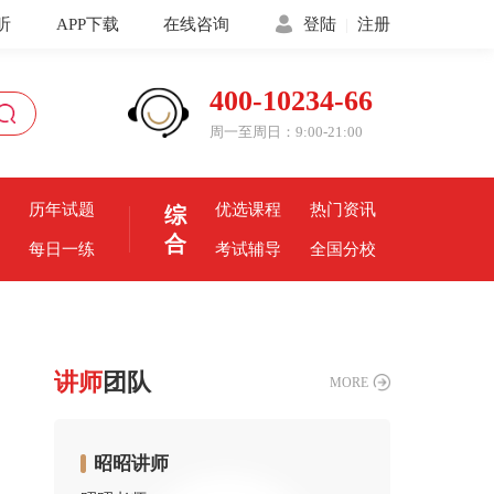
听
APP下载
在线咨询
登陆
|
注册
400-10234-66
周一至周日：9:00-21:00
历年试题
优选课程
热门资讯
综
合
每日一练
考试辅导
全国分校
讲师
团队
MORE
昭昭讲师