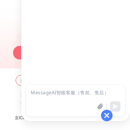
昭昭医考APP
百万医考生都在用的APP
昭昭题库-随时做，昭神直播-随心学!
一键安装做题
网站地图
全国分校
关于昭昭
点击
违法和不良信息举报邮箱：
zzjy-fw@yikao88.com
咨询
北京市西城区宣武门东河沿街69号正弘大厦208室
全部考试
免费试听
北京昭天下教育科技有限公司 版权所有
京ICP备18051095号-1
京公网安备 11010202009207号