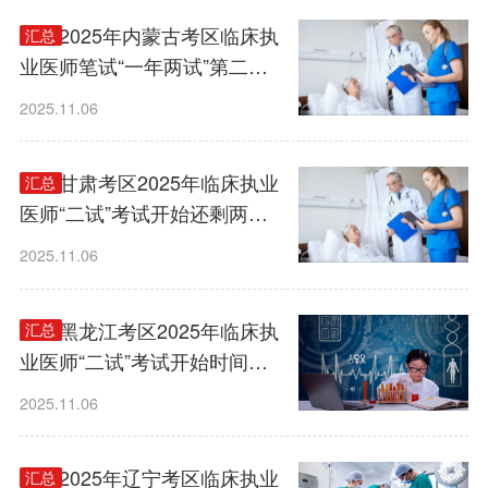
距离2025年内蒙古考区临床执
汇总
业医师笔试“一年两试”第二试
开始还剩两天， 请考生合理安
2025.11.06
排考试时间！
距离甘肃考区2025年临床执业
汇总
医师“二试”考试开始还剩两
天，已进入倒计时阶段！
2025.11.06
距离黑龙江考区2025年临床执
汇总
业医师“二试”考试开始时间还
剩两天，请合理安排复习时
2025.11.06
间！
距离2025年辽宁考区临床执业
汇总