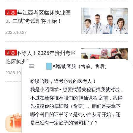
​2025年江西考区临床执业医
汇总
师“二试”考试即将开始！
2025.10.27
时间不等人！2025年贵州考区
汇总
临床执业医师笔试“一年两
试”第二试迫在眉睫！
2025.10.27
1
/
194
免费备考资料包