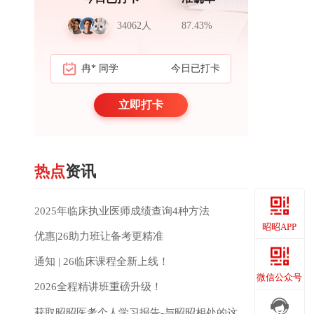
34062人
87.43%
冉* 同学
今日已打卡
周*岳 医生
立即打卡
热点
资讯
2025年临床执业医师成绩查询4种方法
昭昭APP
优惠|26助力班让备考更精准
通知 | 26临床课程全新上线！
昭昭APP
微信公众号
2026全程精讲班重磅升级！
获取昭昭医考个人学习报告-与昭昭相处的这些年都记得