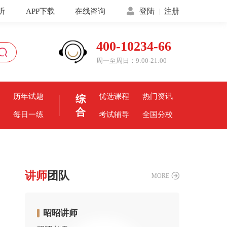
听
APP下载
在线咨询
登陆
|
注册
400-10234-66
周一至周日：9:00-21:00
历年试题
优选课程
热门资讯
综
合
每日一练
考试辅导
全国分校
讲师
团队
MORE
昭昭讲师