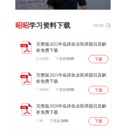
昭昭
学习资料下载
MORE
完整版2022年临床执业医师题目及解
析免费下载
8.54MB
下载数
8569
下载
扫
码
后
完整版2021年临床执业医师题目及解
进
析免费下载
入
试
7.36MB
下载数
6598
下载
听
课
程
完整版2020年临床执业医师题目及解
析免费下载
7.98
下载数
5698
下载