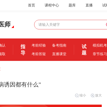
首页
课程中心
题库
直播
试
医师
确认
考前经验
备考指南
模拟机考
指
试
导
题
领取
考前答疑
直播课堂
章节练习
文
病诱因都有什么”
缩小
放大