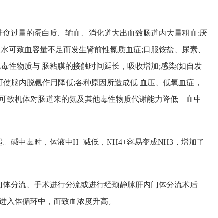
进食过量的蛋白质、输血、消化道大出血致肠道内大量积血;厌
腹水可致血容量不足而发生肾前性氮质血症;口服铵盐、尿素、
毒性物质与 肠粘膜的接触时间延长，吸收增加;感染(如自发
可使脑内脱氨作用降低;各种原因所造成低 血压、低氧血症，
可致机体对肠道来的氨及其他毒性物质代谢能力降低，血中
。碱中毒时，体液中H+减低，NH4+容易变成NH3，增加了
门体分流、手术进行分流或进行经颈静脉肝内门体分流术后
进入体循环中，而致血浓度升高。