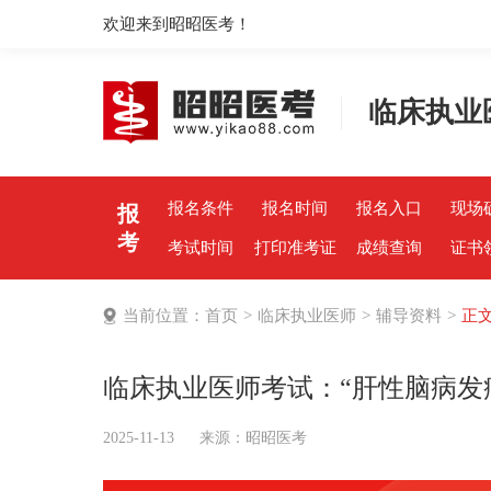
欢迎来到昭昭医考！
临床执业
报名条件
报名时间
报名入口
现场
报
考
考试时间
打印准考证
成绩查询
证书
当前位置：
首页
>
临床执业医师
>
辅导资料
>
正
临床执业医师考试：“肝性脑病发
2025-11-13
来源：
昭昭医考