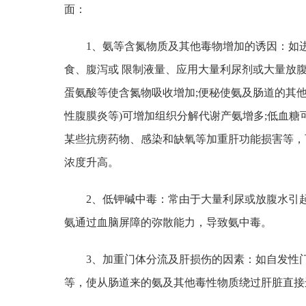
面：
1、氨等含氮物质及其他毒物增加的诱因：如
食、腹泻或 限制液量、应用大量利尿剂或大量放
蛋氨酸等使含氮物吸收增加;便秘使氨及肠道的其他
性腹膜炎等)可增加组织分解代谢产氨增多;低血糖
某些抗痨药物、感染和缺氧等加重肝功能损害等，
浓度升高。
2、低钾碱中毒：常由于大量利尿或放腹水引起
氨通过血脑屏障的弥散能力，导致氨中毒。
3、加重门体分流及肝损伤的因素：如自发性
等，使从肠道来的氨及其他毒性物质绕过肝脏直接