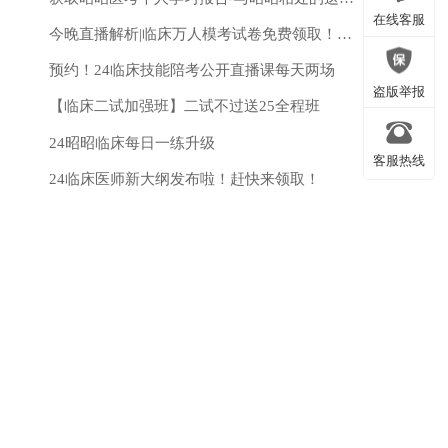
微信公众号
在线客服
今晚直播解析|临床万人模考试卷免费领取！测出你的真实水平！
预约！24临床技能陪考公开直播课每天两场
在线客服
盗版举报
【临床二试加强班】二试不过送25全程班
24昭昭临床每日一练升级
客服热线
盗版举报
24临床医师新大纲发布啦！赶快来领取！
客服热线
返回顶部
返回顶部