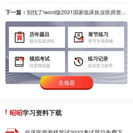
别找了!word版2021国家临床执业医师资格考试大纲在这里
下一篇：
历年题目
章节练习
题目实战演练
章节专项突破
模拟考试
练习记录
优质模拟题
提高复习效率
去做题
昭昭
学习资料下载
临床医师资格笔试2022考试题目免费下