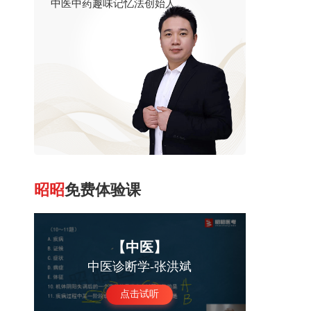
中医中药趣味记忆法创始人
从事医学
把握考试
昭昭
免费体验课
【中医】
中医诊断学-张洪斌
点击试听