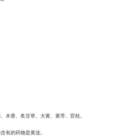
榔、木香、炙甘草、大黄、黄芩、官桂。
均含有的药物是黄连。