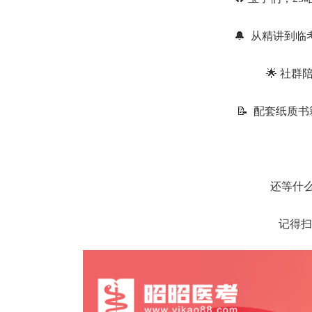
🔔 从精讲到
🌟 社
📝 配套纸质
还等什
记得扫