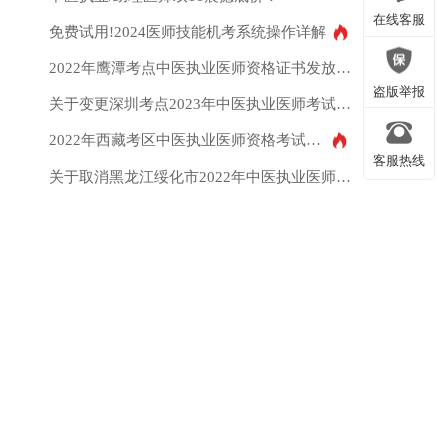
微信公众号
在线客服
免费试用!2024医师技能机考系统操作详解
2022年鹰潭考点中医执业医师资格证书发放领取通知
在线客服
盗版举报
关于变更深圳考点2023年中医执业医师考试报名备案工作通知
2022年西藏考区中医执业医师资格考试医学综合第一试延考相关通知
客服热线
盗版举报
关于取消黑龙江绥化市2022年中医执业医师资格考试医学综合考试“二试”（试点）的公告
客服热线
返回顶部
返回顶部