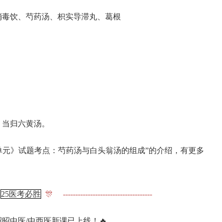
济消毒饮、芍药汤、枳实导滞丸、葛根
、当归六黄汤。
一单元》试题考点：芍药汤与白头翁汤的组成”的介绍，有更多

25医考必胜
🎊 ------------------------------------
5昭昭中医/中西医新课已上线！🔥