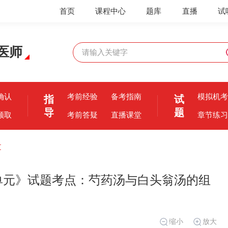
首页
课程中心
题库
直播
试
医师
确认
考前经验
备考指南
模拟机考
指
试
导
题
领取
考前答疑
直播课堂
章节练习
文
一单元》试题考点：芍药汤与白头翁汤的组
缩小
放大