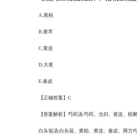
A.黄柏
B.黄芩
C.黄连
D.大黄
E.秦皮
【正确答案】C
【答案解析】芍药汤:芍药、当归、黄连、槟
白头翁汤:白头翁、黄柏、黄连、秦皮。两方