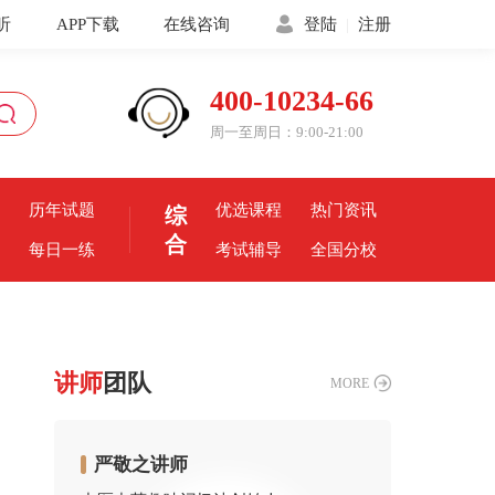
听
APP下载
在线咨询
登陆
|
注册
400-10234-66
周一至周日：9:00-21:00
历年试题
优选课程
热门资讯
综
合
每日一练
考试辅导
全国分校
讲师
团队
MORE
严敬之讲师
张洪斌