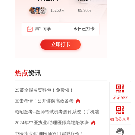
13260人
89.93%
冉* 同学
今日已打卡
周*岳 医生
立即打卡
热点
资讯
25蕞全报名资料包！免费领！
昭昭APP
直击考情！公开讲解高效备考
昭昭医考--医师笔试机考测评系统（手机端）上线通知<<
昭昭APP
微信公众号
2024年中医执业/助理医师高端陪学班
中医执业/助理医师双11震撼底价！