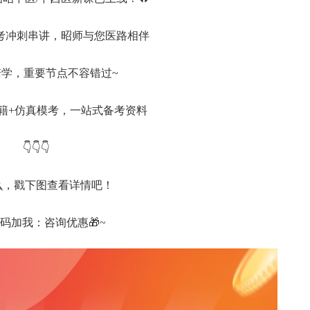
临考冲刺串讲，昭师与您医路相伴
群陪学，重要节点不容错过~
书籍+仿真模考，一站式备考资料
👇👇👇
么，戳下图查看详情吧！
码加我：咨询优惠🎁~