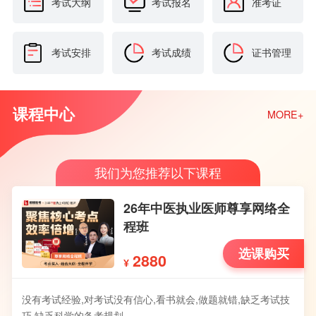
考试大纲
考试报名
准考证
考试安排
考试成绩
证书管理
课程中心
MORE+
我们为您推荐以下课程
26年中医执业医师尊享网络全
程班
选课购买
2880
¥
没有考试经验,对考试没有信心,看书就会,做题就错,缺乏考试技
巧,缺乏科学的备考规划