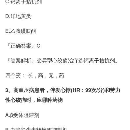
C.钙离子拮抗剂
D.洋地黄类
E.乙胺碘呋酮
『正确答案』C
『答案解析』变异型心绞痛治疗选钙离子拮抗剂。
四个变： 长，高，无，药
3、高血压病患者，伴发心悸(HR：99次/分)和劳力
性心绞痛时，应哪种药物
A.β受体阻滞剂
B.血管紧张素转换酶抑制剂