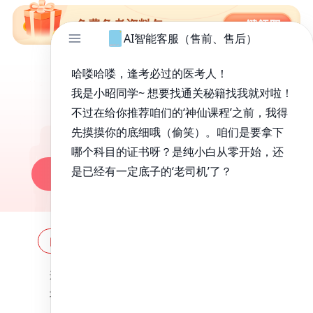
免费备考资料包
昭昭医考APP
百万医考生都在用的APP
昭昭题库-随时做，昭神直播-随心学!
一键安装做题
网站地图
全国分校
关于昭昭
违法和不良信息举报邮箱：
zzjy-fw@yikao88.com
北京市西城区宣武门东河沿街69号正弘大厦208室
北京昭天下教育科技有限公司 版权所有