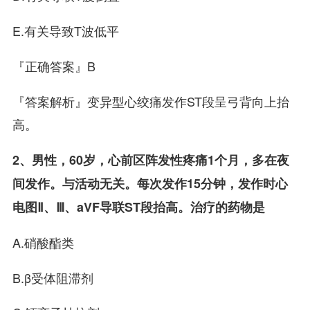
E.有关导致T波低平
『正确答案』B
『答案解析』变异型心绞痛发作ST段呈弓背向上抬
高。
2、男性，60岁，心前区阵发性疼痛1个月，多在夜
间发作。与活动无关。每次发作15分钟，发作时心
电图Ⅱ、Ⅲ、aVF导联ST段抬高。治疗的药物是
A.硝酸酯类
B.β受体阻滞剂