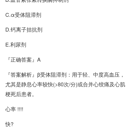
C.α受体阻滞剂
D.钙离子拮抗剂
E.利尿剂
『正确答案』A
『答案解析』β受体阻滞剂：用于轻、中度高血压，
尤其是静息心率较快(>80次/分)或合并心绞痛及心肌
梗死后患者。
心率 !!!!
快?