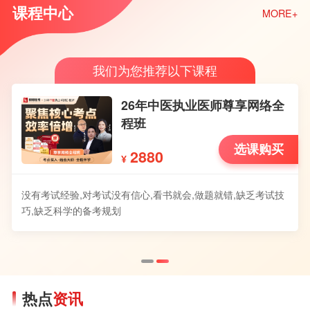
课程中心
MORE+
我们为您推荐以下课程
26年中医执业医师尊享网络全
程班
选课购买
2880
¥
没有考试经验,对考试没有信心,看书就会,做题就错,缺乏考试技
巧,缺乏科学的备考规划
热点
资讯