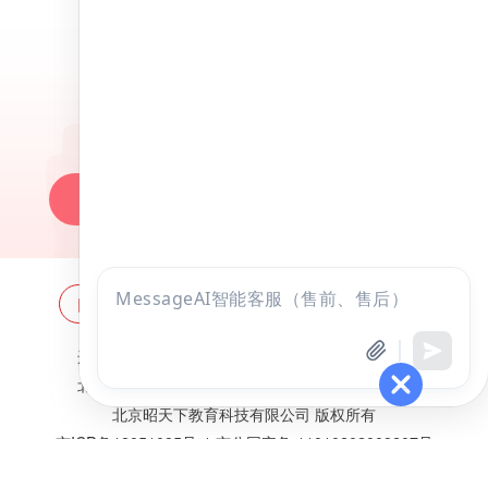
昭昭医考APP
百万医考生都在用的APP
昭昭题库-随时做，昭神直播-随心学!
一键安装做题
网站地图
全国分校
关于昭昭
点击
咨询
全部考试
免费试听
违法和不良信息举报邮箱：
zzjy-fw@yikao88.com
北京市西城区宣武门东河沿街69号正弘大厦208室
北京昭天下教育科技有限公司 版权所有
京ICP备18051095号-1
京公网安备 11010202009207号