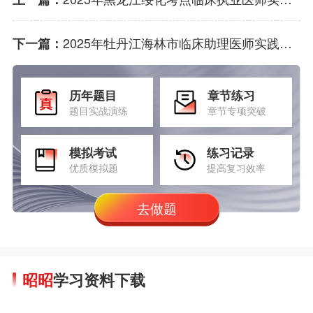
2025年牡丹江海林市临床助理医师实践技能考试网上缴费公告
下一篇：
历年题目
章节练习
题目实战演练
章节专项突破
模拟考试
练习记录
优质模拟题
提高复习效率
去做题
昭昭
学习资料下载