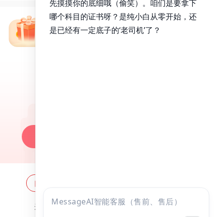
免费备考资料包
昭昭医考APP
百万医考生都在用的APP
昭昭题库-随时做，昭神直播-随心学!
一键安装做题
网站地图
全国分校
关于昭昭
点击
违法和不良信息举报邮箱：
zzjy-fw@yikao88.com
咨询