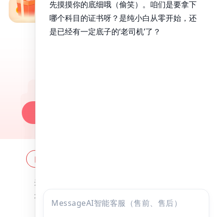
免费备考资料包
昭昭医考APP
百万医考生都在用的APP
昭昭题库-随时做，昭神直播-随心学!
一键安装做题
网站地图
全国分校
关于昭昭
点击
违法和不良信息举报邮箱：
zzjy-fw@yikao88.com
咨询