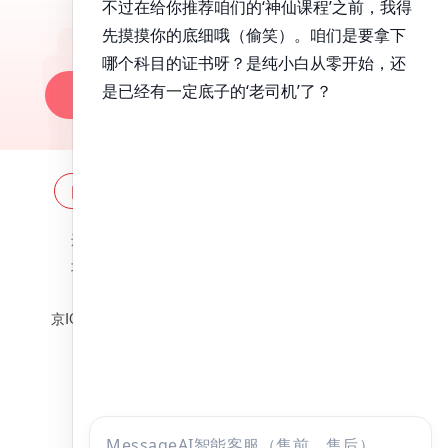
昭昭题库-随时做，昭神直播-随心学!
一键安装做题
网站地图
全国分校
关于昭昭
违法和不良信息举报邮箱：
zzjy-fw@yikao88.com
北京市西城区宣武门东河沿街69号正弘大厦208室
北京昭天下教育科技有限公司 版权所有
京ICP备18051095号-1
京公网安备 11010202009207号