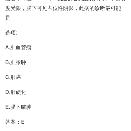
度受限，膈下可见占位性阴影，此病的诊断最可能
是
选项:
A.肝血管瘤
B.肝脓肿
C.肝癌
D.肝硬化
E.膈下脓肿
答案：E