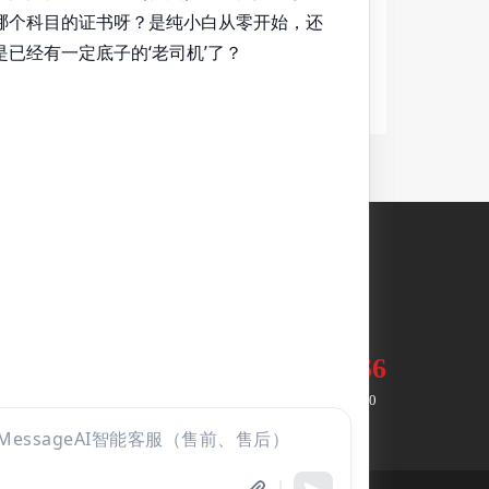
26年中西医执业医师网络笔试班
26年中西医执业医师尊享网络全程班
客服热线
返回顶部
重点强化
考题讲解
|
昭昭题库
|
六大课程
|
纸质教材
2880.00
¥
返回顶部
400-10234-66
微信公众号
周一至周日：9:00-21:00