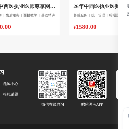
2023中西医执业医师尊享网络全程班-重读班
解
|
售后服务
|
面授教学
|
基础精讲
售后服务
|
统一管理
|
昭昭题库
|
0.00
1580.00
¥
习
题库中心
模拟试题
微信在线咨询
昭昭医考APP
官方