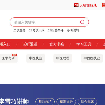
天猫旗舰店
二试查分
23考试大纲
23报名条件
备考资料
播入口
试听通道
官方书店
学习工具
医学考研
中医执业
中医助理
中西医执业
李雪巧讲师
归纳总结
精准提分
结合临床