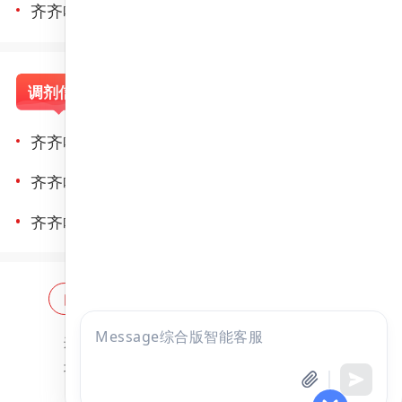
齐齐哈尔医学院2024年硕士研究生招生简章（更新中……）
调剂信息
成绩查询
录取信息
齐齐哈尔医学院2022年硕士研究生招生调剂工作通知
齐齐哈尔医学院2022年硕士研究生招生第二轮调剂工作通知
齐齐哈尔医学院2022年硕士研究生招生第三轮调剂工作通知
网站首页
海量题库
免费题库
点击
违法和不良信息举报邮箱：
zzjy-fw@yikao88.com
咨询
北京市西城区宣武门东河沿街69号正弘大厦208室
全部考试
免费试听
北京昭天下教育科技有限公司 版权所有