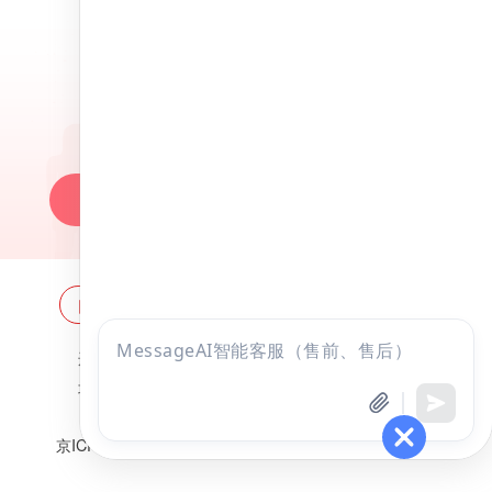
昭昭医考APP
百万医考生都在用的APP
昭昭题库-随时做，昭神直播-随心学!
一键安装做题
网站地图
全国分校
关于昭昭
点击
违法和不良信息举报邮箱：
zzjy-fw@yikao88.com
咨询
北京市西城区宣武门东河沿街69号正弘大厦208室
全部考试
免费试听
北京昭天下教育科技有限公司 版权所有
京ICP备18051095号-1
京公网安备 11010202009207号