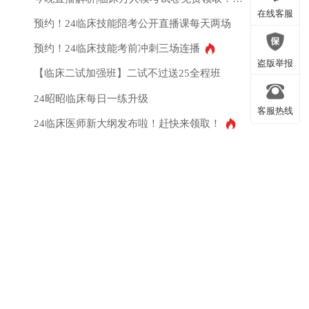
微信公众号
在线客服
预约！24临床技能陪考公开直播课每天两场
预约！24临床技能考前冲刺三场连播
在线客服
盗版举报
【临床二试加强班】二试不过送25全程班
24昭昭临床每日一练升级
客服热线
盗版举报
24临床医师新大纲发布啦！赶快来领取！
客服热线
返回顶部
返回顶部