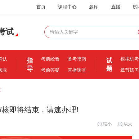
首页
课程中心
题库
直播
试
考试
确认
考前经验
备考指南
模拟机考
指
试
导
题
领取
考前答疑
直播课堂
章节练习
文
审核即将结束，请速办理!
缩小
放大