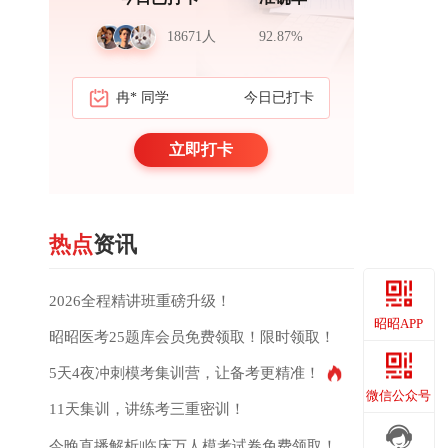
18671人
92.87%
冉* 同学
今日已打卡
周*岳 医生
立即打卡
热点
资讯
2026全程精讲班重磅升级！
昭昭APP
昭昭医考25题库会员免费领取！限时领取！
5天4夜冲刺模考集训营，让备考更精准！
昭昭APP
微信公众号
11天集训，讲练考三重密训！
今晚直播解析|临床万人模考试卷免费领取！测出你的真实水平！