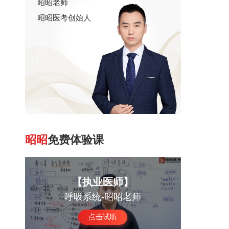
昭昭老师
中医中药
昭昭医考创始人
昭昭
免费体验课
【执业医师】
呼吸系统-昭昭老师
点击试听