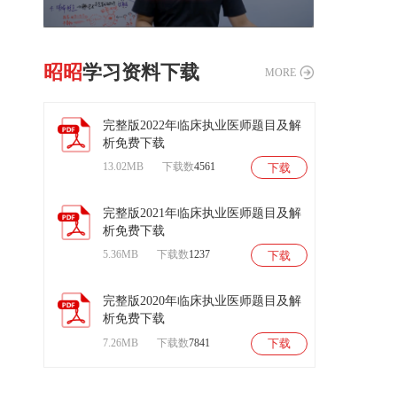
昭昭
学习资料下载
MORE
完整版2022年临床执业医师题目及解
析免费下载
13.02MB
下载数
4561
下载
扫
码
后
完整版2021年临床执业医师题目及解
进
析免费下载
入
试
5.36MB
下载数
1237
下载
听
课
程
完整版2020年临床执业医师题目及解
析免费下载
7.26MB
下载数
7841
下载