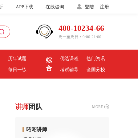
听
APP下载
在线咨询
登陆
|
注册
400-10234-66
周一至周日：9:00-21:00
历年试题
优选课程
热门资讯
综
合
每日一练
考试辅导
全国分校
讲师
团队
MORE
昭昭讲师
严敬之