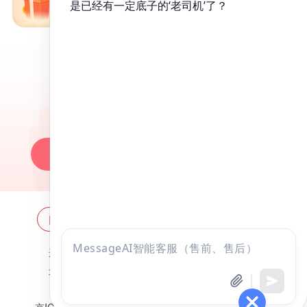
免费备考资料包
昭昭医考APP
百万医考生都在用的APP
昭昭题库-随时做，昭神直播-随心学!
一键安装做题
网站地图
全国分校
关于昭昭
点击
违法和不良信息举报邮箱：
zzjy-fw@yikao88.com
咨询
北京市西城区宣武门东河沿街69号正弘大厦208室
全部考试
免费试听
北京昭天下教育科技有限公司 版权所有
京ICP备18051095号-1
京公网安备 11010202009207号