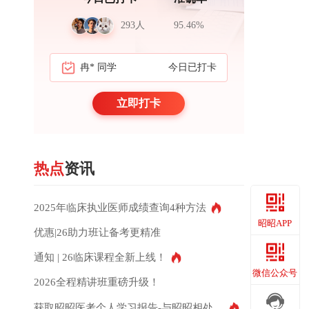
293人
95.46%
冉* 同学
今日已打卡
周*岳 医生
立即打卡
热点
资讯
2025年临床执业医师成绩查询4种方法
昭昭APP
优惠|26助力班让备考更精准
通知 | 26临床课程全新上线！
昭昭APP
微信公众号
2026全程精讲班重磅升级！
获取昭昭医考个人学习报告-与昭昭相处的这些年都记得