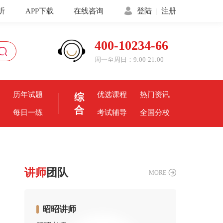
听
APP下载
在线咨询
登陆
|
注册
400-10234-66
周一至周日：9:00-21:00
历年试题
优选课程
热门资讯
综
合
每日一练
考试辅导
全国分校
讲师
团队
MORE
昭昭讲师