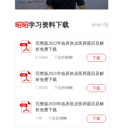
昭昭
学习资料下载
MORE
完整版2022年临床执业医师题目及解
析免费下载
8.54MB
下载数
8569
下载
扫
码
后
完整版2021年临床执业医师题目及解
进
析免费下载
入
试
7.36MB
下载数
6598
下载
听
课
程
完整版2020年临床执业医师题目及解
析免费下载
7.98
下载数
5698
下载