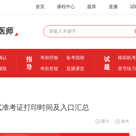
首页
课程中心
题库
直播
试
医师
确认
考前经验
备考指南
模拟机考
指
试
导
题
领取
考前答疑
直播课堂
章节练习
考试准考证打印时间及入口汇总
缩小
放大