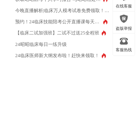
微信公众号
在线客服
今晚直播解析|临床万人模考试卷免费领取！测出你的真实水平！
预约！24临床技能陪考公开直播课每天两场
在线客服
盗版举报
【临床二试加强班】二试不过送25全程班
24昭昭临床每日一练升级
客服热线
盗版举报
24临床医师新大纲发布啦！赶快来领取！
客服热线
返回顶部
返回顶部