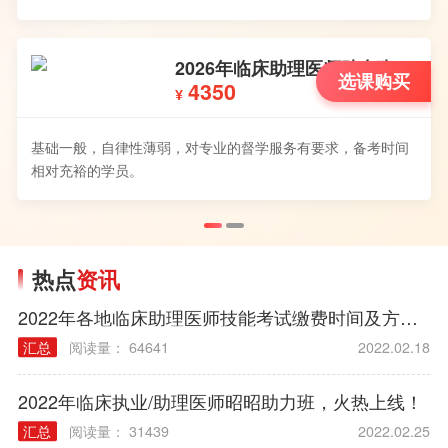
基础一般，自律性薄弱，对备考无规划，通关无把握
通过需要保障的学员。
助力班
课购买
2025年临床助理医师V
A班
备考时间
选
17100
¥
基础一般，自律性薄弱，空余学习时间有限，对备考
久考不过，对考试通过需要保障的学员。
热点
资讯
2022年各地临床助理医师技能考试缴费时间及方式汇总
汇总
阅读量： 64641
2022.02.18