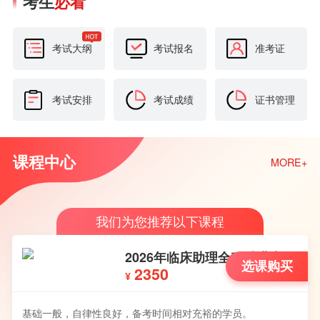
考生
必看
考试大纲
考试报名
准考证
考试安排
考试成绩
证书管理
课程中心
MORE+
我们为您推荐以下课程
精讲班
2026年临床助理医师
课购买
A班
选
13470
¥