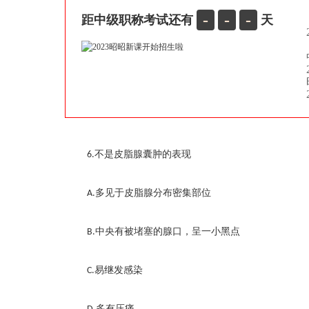
-
-
-
距中级职称考试还有
天
不是皮脂腺囊肿的表现
6.
多见于皮脂腺分布密集部位
A.
中央有被堵塞的腺口，呈一小黑点
B.
易继发感染
C.
多有压痛