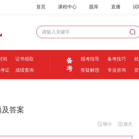
首页
课程中心
题库
直播
试
时间
证书领取
报考指导
备考技巧
就
备
考
准考证
成绩查询
答疑解惑
专业咨询
资
题及答案
缩小
放大