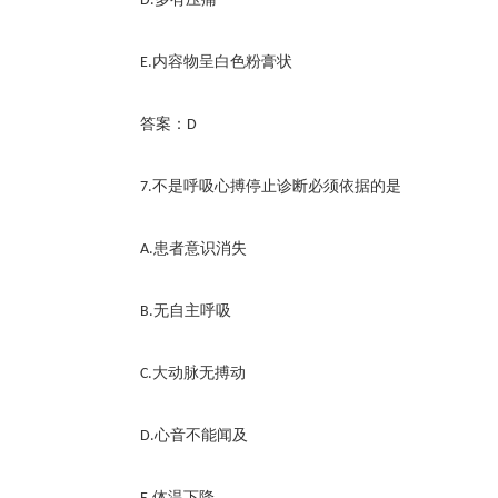
D.
内容物呈白色粉膏状
E.
答案：
D
不是呼吸心搏停止诊断必须依据的是
7.
患者意识消失
A.
无自主呼吸
B.
大动脉无搏动
C.
心音不能闻及
D.
体温下降