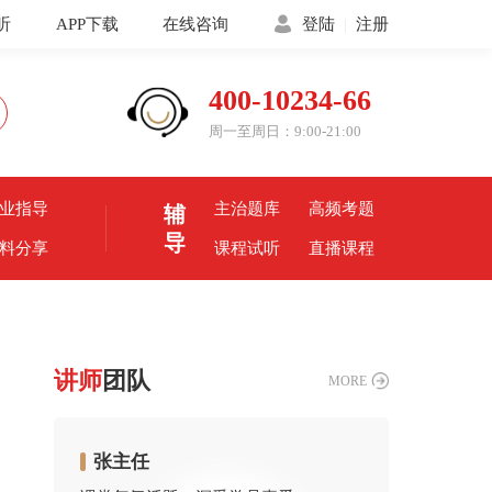
听
APP下载
在线咨询
登陆
|
注册
400-10234-66
周一至周日：9:00-21:00
业指导
主治题库
高频考题
辅
导
料分享
课程试听
直播课程
讲师
团队
MORE
张主任
王主任