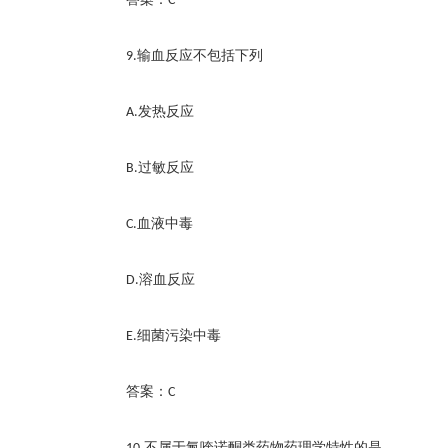
C
输血反应不包括下列
9.
发热反应
A.
过敏反应
B.
血液中毒
C.
溶血反应
D.
细菌污染中毒
E.
答案：
C
不属于氟喹诺酮类药物药理学特性的是