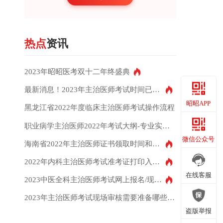
刘* 实习生
今日已打卡
王* 医生
今日已打卡
热点
资讯
贺* 医生
今日已打卡
韩*玲 医生
今日已打卡
2023年昭昭医考双十二年终盛典
最新消息！2023年主治医师考试时间已公布
李*超 同学
今日已打卡
昭昭APP
黑龙江省2022年度临床主治医师考试操作流程
赵* 同学
今日已打卡
职业病学主治医师2022年考试大纲-专业实践能力部分
郝*楠 主任
今日已打卡
昭昭APP
微信公众号
海南省2022年主治医师证书领取时间和领取地址
王* 同学
今日已打卡
2022年内科主治医师考试准考证打印入口开通时间10月
陈*竹 医生
今日已打卡
微信公众号
在线客服
2023中医全科主治医师考试网上报名/现场审核
陈* 同学
今日已打卡
2023年主治医师考试现场审核需要准备哪些报名材料？
李* 同学
今日已打卡
在线客服
盗版举报