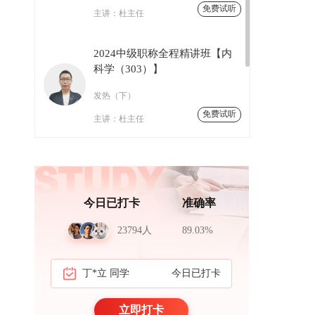
免费试听
主讲：
杜主任
2024中级职称全程精讲班【内
科学（303）】
冉* 同学
今日已打卡
发热（下）
周*岳 医生
今日已打卡
免费试听
主讲：
杜主任
黄*锋 实习生
今日已打卡
2023中级职称特惠全程班【内
史*锋 药师
今日已打卡
科学（303）】
任*伟 教授
今日已打卡
发热(上)
今日已打卡
准确率
白*怡 主任
今日已打卡
免费试听
主讲：
昭昭老师
23794人
89.03%
郝*宇 同学
今日已打卡
丁*立 同学
今日已打卡
李* 医生
今日已打卡
立即打卡