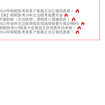
2024年昭昭医考老客户复购主治立领优惠劵！
【测】昭昭医考24年主治模考免费开放
中级职称（主治医师）课程双11震撼底价！
2023年全科主治医师报名现场审核要社保证明吗?
昭昭医考618惊喜大促最低五折优惠等你来领！
2024年昭昭医考老客户复购主治立领优惠劵！