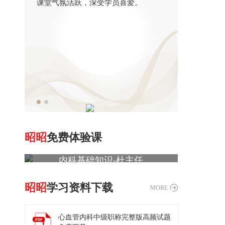
课堂气氛活跃，深受学员喜爱。
擅长系统
深入浅出
昭昭
免费体验课
【中级职称】
扫
码
后
内科基础知识-杜主任
进
入
点击试听
试
昭昭
学习资料下载
听
MORE
课
程
心血管内科中级职称完整版高频试题