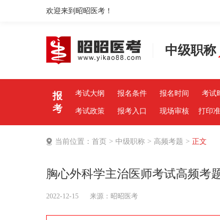
欢迎来到昭昭医考！
中级职称
考试大纲
报名条件
报名时间
考试
报
考
考试政策
报考入口
现场审核
打印
当前位置：
首页
>
中级职称
>
高频考题
>
正文
胸心外科学主治医师考试高频考
2022-12-15
来源：
昭昭医考