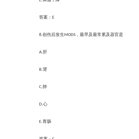
E.
答案：
E
创伤后发生
，最早及最常累及器官是
8.
MODS
肝
A.
肾
B.
肺
C.
心
D.
胃肠
E.
答案：