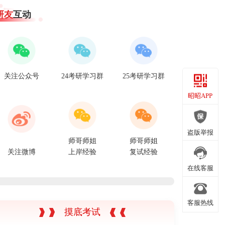
研友
互动
关注公众号
24考研学习群
25考研学习群
昭昭APP
昭昭APP
盗版举报
师哥师姐
师哥师姐
关注微博
上岸经验
复试经验
盗版举报
在线客服
客服热线
在线客服
摸底考试