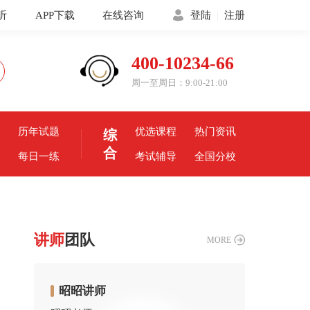
听
APP下载
在线咨询
登陆
|
注册
400-10234-66
周一至周日：9:00-21:00
历年试题
优选课程
热门资讯
综
合
每日一练
考试辅导
全国分校
讲师
团队
MORE
昭昭讲师
严敬之