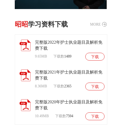
昭昭
学习资料下载
MORE
完整版2022年护士执业题目及解析免
费下载
9.65MB
下载数
1489
下载
扫
码
后
完整版2021年护士执业题目及解析免
进
费下载
入
试
8.36MB
下载数
2365
下载
听
课
程
完整版2020年护士执业题目及解析免
费下载
10.49MB
下载数
7594
下载