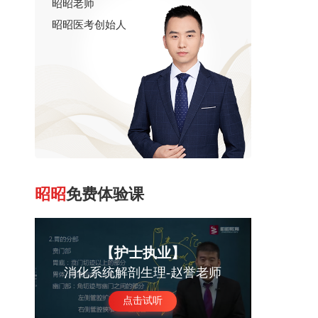
昭昭老师
中医中药
昭昭医考创始人
昭昭
免费体验课
【护士执业】
消化系统解剖生理-赵誉老师
点击试听