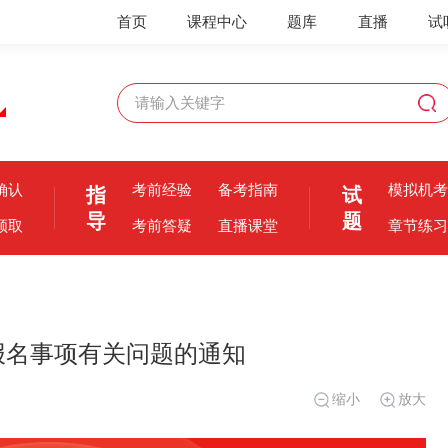
首页
课程中心
题库
直播
试
确认
考前经验
备考指南
模拟机考
指
试
导
题
领取
考前答疑
直播课堂
章节练习
试报名事项有关问题的通知
缩小
放大