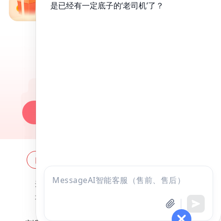
免费备考资料包
昭昭医考APP
百万医考生都在用的APP
昭昭题库-随时做，昭神直播-随心学!
一键安装做题
网站地图
全国分校
关于昭昭
点击
违法和不良信息举报邮箱：
zzjy-fw@yikao88.com
咨询
北京市西城区宣武门东河沿街69号正弘大厦208室
全部考试
免费试听
北京昭天下教育科技有限公司 版权所有