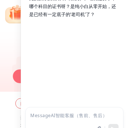
免费备考资料包
昭昭医考APP
百万医考生都在用的APP
昭昭题库-随时做，昭神直播-随心学!
一键安装做题
网站地图
全国分校
关于昭昭
点击
违法和不良信息举报邮箱：
zzjy-fw@yikao88.com
咨询
北京市西城区宣武门东河沿街69号正弘大厦208室
全部考试
免费试听