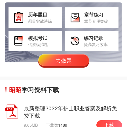
历年题目
章节练习
题目实战演练
章节专项突破
模拟考试
练习记录
优质模拟题
提高复习效率
去做题
昭昭
学习资料下载
最新整理2022年护士职业答案及解析免
费下载
9.65MB
下载数
1489
下载