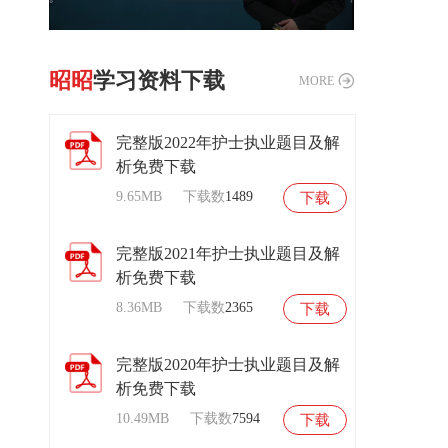
昭昭
学习资料下载
MORE
完整版2022年护士执业题目及解
析免费下载
9.65MB
下载数
1489
下载
扫
码
后
进
完整版2021年护士执业题目及解
入
析免费下载
试
听
课
8.36MB
下载数
2365
下载
程
完整版2020年护士执业题目及解
析免费下载
10.49MB
下载数
7594
下载