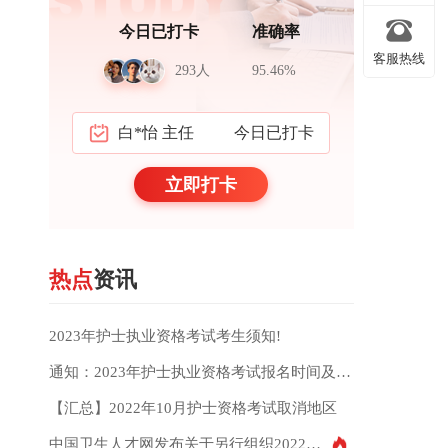
黄*锋 实习生
今日已打卡
第三节 慢性胃炎病人的护理
今日已打卡
准确率
史*锋 药师
今日已打卡
免费试听
客服热线
盗版举报
主讲：
解志宏老师
293人
95.46%
任*伟 教授
今日已打卡
2023年护士执业基础精讲班
客服热线
白*怡 主任
今日已打卡
返回顶部
第十三节 肝硬化病人的护理
郝*宇 同学
今日已打卡
立即打卡
返回顶部
免费试听
丁*立 同学
今日已打卡
主讲：
于淼老师
李* 医生
今日已打卡
热点
资讯
刘* 实习生
今日已打卡
王* 医生
今日已打卡
2023年护士执业资格考试考生须知!
通知：2023年护士执业资格考试报名时间及考试时间
贺* 医生
今日已打卡
【汇总】2022年10月护士资格考试取消地区
韩*玲 医生
今日已打卡
中国卫生人才网发布关于另行组织2022年护士执业资格考试的公告