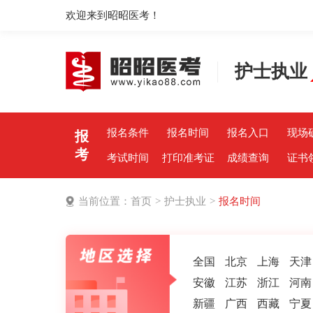
欢迎来到昭昭医考！
护士执业
报名条件
报名时间
报名入口
现场
报
考
考试时间
打印准考证
成绩查询
证书
当前位置：
首页
>
护士执业
>
报名时间
全国
北京
上海
天津
安徽
江苏
浙江
河南
新疆
广西
西藏
宁夏