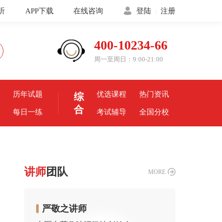
听
APP下载
在线咨询
登陆
|
注册
400-10234-66
周一至周日：9:00-21:00
历年试题
优选课程
热门资讯
综
合
每日一练
考试辅导
全国分校
讲师
团队
MORE
严敬之讲师