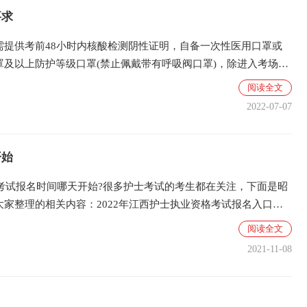
要求
需提供考前48小时内核酸检测阴性证明，自备一次性医用口罩或
罩及以上防护等级口罩(禁止佩戴带有呼吸阀口罩)，除进入考场核
摘戴口罩外，考生进出考点、考场和考试期间应当全程佩戴口罩。
阅读全文
2022-07-07
开始
格考试报名时间哪天开始?很多护士考试的考生都在关注，下面是昭
家整理的相关内容：2022年江西护士执业资格考试报名入口为
022南昌护士资格考试报名时间哪天开始?2022年南昌护士执业资
阅读全文
2021-11-08