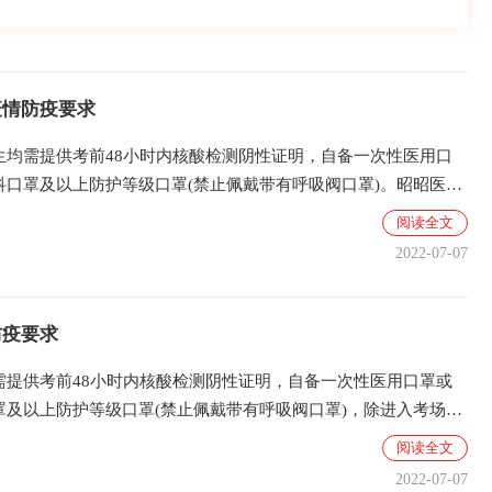
昭昭老师
昭昭医考创始人
疫情防疫要求
生均需提供考前48小时内核酸检测阴性证明，自备一次性医用口
科口罩及以上防护等级口罩(禁止佩戴带有呼吸阀口罩)。昭昭医考
容如下：一、所有考生应自考前7天起开始自我健康监测，做好自
阅读全文
2022-07-07
防疫要求
需提供考前48小时内核酸检测阴性证明，自备一次性医用口罩或
罩及以上防护等级口罩(禁止佩戴带有呼吸阀口罩)，除进入考场核
摘戴口罩外，考生进出考点、考场和考试期间应当全程佩戴口罩。
阅读全文
2022-07-07