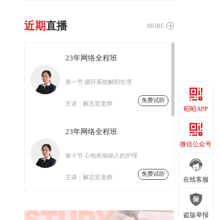
近期
直播
MORE
23年网络全程班
第一节 循环系统解剖生理
免费试听
主讲：
解志宏老师
昭昭APP
23年网络全程班
昭昭APP
微信公众号
第十节 心包疾病病人的护理
免费试听
主讲：
解志宏老师
微信公众号
在线客服
冉* 同学
今日已打卡
23年网络全程班
周*岳 医生
今日已打卡
在线客服
盗版举报