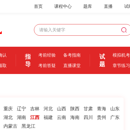
首页
课程中心
题库
直播
试
确认
考前经验
备考指南
模拟机考
指
试
导
题
领取
考前答疑
直播课堂
章节练习
重庆
辽宁
吉林
河北
山西
陕西
甘肃
青海
山东
湖北
湖南
江西
福建
云南
海南
四川
贵州
广东
昭昭讲师
内蒙古
黑龙江