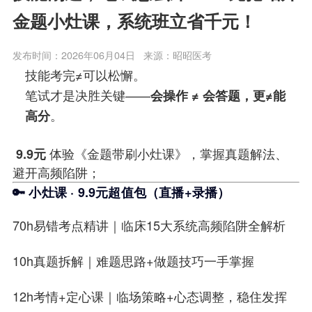
金题小灶课，系统班立省千元！
发布时间：2026年06月04日
来源：昭昭医考
技能考完≠可以松懈。
笔试才是决胜关键——
会操作 ≠ 会答题，更≠能
。
高分
体验《金题带刷小灶课》，掌握真题解法、
9.9元
避开高频陷阱；
🔑 小灶课 · 9.9元超值包（直播+录播）
70h易错考点精讲
｜临床15大系统高频陷阱全解析
10h真题拆解
｜难题思路+做题技巧一手掌握
12h考情+定心课
｜临场策略+心态调整，稳住发挥