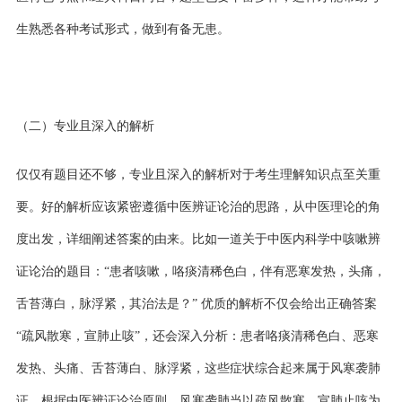
生熟悉各种考试形式，做到有备无患。
（二）专业且深入的解析
仅仅有题目还不够，专业且深入的解析对于考生理解知识点至关重
要。好的解析应该紧密遵循中医辨证论治的思路，从中医理论的角
度出发，详细阐述答案的由来。比如一道关于中医内科学中咳嗽辨
证论治的题目：
“患者咳嗽，咯痰清稀色白，伴有恶寒发热，头痛，
舌苔薄白，脉浮紧，其治法是？” 优质的解析不仅会给出正确答案
“疏风散寒，宣肺止咳”，还会深入分析：患者咯痰清稀色白、恶寒
发热、头痛、舌苔薄白、脉浮紧，这些症状综合起来属于风寒袭肺
证，根据中医辨证论治原则，风寒袭肺当以疏风散寒、宣肺止咳为