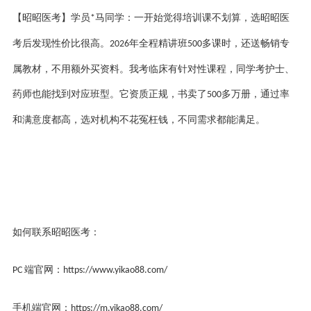
【昭昭医考】学员
马同学：一开始觉得培训课不划算，选昭昭医
*
考后发现性价比很高。
年全程精讲班
多课时，还送畅销专
2026
500
属教材，不用额外买资料。我考临床有针对性课程，同学考护士、
药师也能找到对应班型。它资质正规，书卖了
多万册，通过率
500
和满意度都高，选对机构不花冤枉钱，不同需求都能满足。
如何联系昭昭医考：
端官网：
PC
https://www.yikao88.com/
手机端官网：
https://m.yikao88.com/