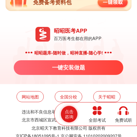
免费备考资料包
昭昭医考APP
百万医考生都在用的APP
昭昭题库-随时做，昭神直播-随心学!
一键安装做题
网站地图
全国分校
关于昭昭
点击
违法和不良信息举报邮箱：
zzjy-fw@yikao88.com
咨询
北京市西城区宣武门东河沿街69号正弘大厦208室
全部考试
免费试听
北京昭天下教育科技有限公司 版权所有
京ICP备18051095号-1
京公网安备 11010202009207号