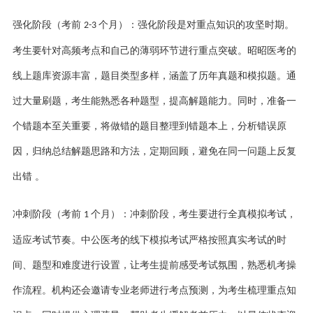
强化阶段（考前
个月）：强化阶段是对重点知识的攻坚时期。
2-3
考生要针对高频考点和自己的薄弱环节进行重点突破。
昭昭医考
的
线上题库资源丰富，题目类型多样，涵盖了历年真题和模拟题。通
过大量刷题，考生能熟悉各种题型，提高解题能力。同时，准备一
个错题本至关重要，将做错的题目整理到错题本上，分析错误原
因，归纳总结解题思路和方法，定期回顾，避免在同一问题上反复
出错
。
冲刺阶段（考前
个月）：冲刺阶段，考生要进行全真模拟考试，
1
适应考试节奏。中公医考的线下模拟考试严格按照真实考试的时
间、题型和难度进行设置，让考生提前感受考试氛围，熟悉机考操
作流程。机构还会邀请专业老师进行考点预测，为考生梳理重点知