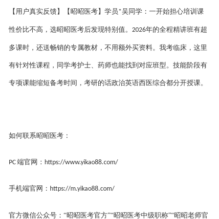
【用户真实反馈】【昭昭医考】学员
吴同学：一开始担心培训课
*
性价比不高，选昭昭医考后发现特别值。
年的全程精讲班有超
2026
多课时，还送畅销的专属教材，不用额外买资料。我考临床，这里
有针对性课程，同学考护士、药师也能找到对应班型。技能阶段有
专项课能缩短备考时间，考研的话政治英语西医综合都分开授课。
如何联系昭昭医考：
端官网：
PC
https://www.yikao88.com/
手机端官网：
https://m.yikao88.com/
官方微信公众号：
“昭昭医考官方”“昭昭医考中级职称”“昭昭老师官