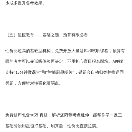
少成多提升备考效果。
（
五
）星恒教育
——基础之选，预算有限必看
性价比超高的基础型机构，免费开放大量题库和试听课程，预算有
限的考生可以先试听体验再决定，不用担心盲目报名踩坑。
端
APP
支持“
分钟微课堂”和“智能刷题闯关”，错题会自动归类并推送同
15
类题，方便针对性强化薄弱点。
免费题库包含
万 真题，解析还附带考点延伸，能帮你举一反三，
10
基础阶段用星恒打基础、刷真题，性价比直接拉满。