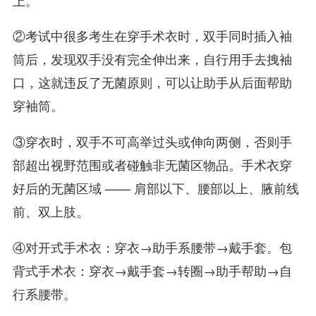
②考试中很多考生在穿手术衣时，双手同时插入袖
筒后，发现双手没有完全伸出来，自行用手去拽袖
口，这就违反了无菌原则，可以让助手从后面帮助
穿袖筒。
③穿衣时，双手不可高举过头或伸向两侧，否则手
部超出视野范围或者碰触非无菌区物品。手术衣穿
好后的无菌区域 —— 肩部以下、腰部以上、腋前线
前、双上肢。
④对开式手术衣：穿衣→助手系腰带→戴手套。包
背式手术衣：穿衣→戴手套→转圈→助手帮助→自
行系腰带。